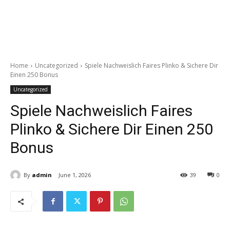
Home
Uncategorized
Spiele Nachweislich Faires Plinko & Sichere Dir
Einen 250 Bonus
Uncategorized
Spiele Nachweislich Faires
Plinko & Sichere Dir Einen 250
Bonus
By
admin
June 1, 2026
39
0