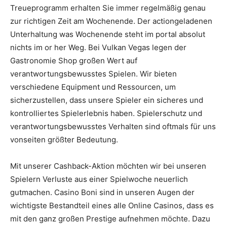
Treueprogramm erhalten Sie immer regelmäßig genau
zur richtigen Zeit am Wochenende. Der actiongeladenen
Unterhaltung was Wochenende steht im portal absolut
nichts im or her Weg. Bei Vulkan Vegas legen der
Gastronomie Shop großen Wert auf
verantwortungsbewusstes Spielen. Wir bieten
verschiedene Equipment und Ressourcen, um
sicherzustellen, dass unsere Spieler ein sicheres und
kontrolliertes Spielerlebnis haben. Spielerschutz und
verantwortungsbewusstes Verhalten sind oftmals für uns
vonseiten größter Bedeutung.
Mit unserer Cashback-Aktion möchten wir bei unseren
Spielern Verluste aus einer Spielwoche neuerlich
gutmachen. Casino Boni sind in unseren Augen der
wichtigste Bestandteil eines alle Online Casinos, dass es
mit den ganz großen Prestige aufnehmen möchte. Dazu