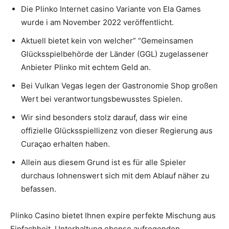
Die Plinko Internet casino Variante von Ela Games
wurde i am November 2022 veröffentlicht.
Aktuell bietet kein von welcher” “Gemeinsamen
Glücksspielbehörde der Länder (GGL) zugelassener
Anbieter Plinko mit echtem Geld an.
Bei Vulkan Vegas legen der Gastronomie Shop großen
Wert bei verantwortungsbewusstes Spielen.
Wir sind besonders stolz darauf, dass wir eine
offizielle Glücksspiellizenz von dieser Regierung aus
Curaçao erhalten haben.
Allein aus diesem Grund ist es für alle Spieler
durchaus lohnenswert sich mit dem Ablauf näher zu
befassen.
Plinko Casino bietet Ihnen expire perfekte Mischung aus
Einfachheit, Unterhaltung ebenso aufregenden