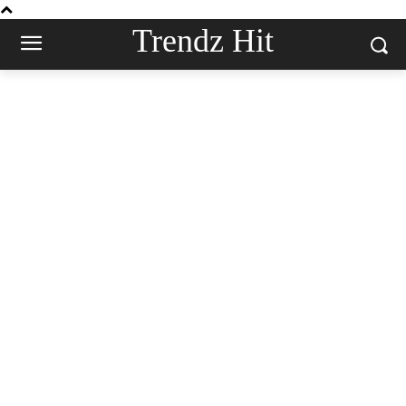
Trendz Hit