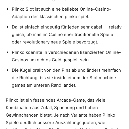
Plinko Slot ist auch eine beliebte Online-Casino-
Adaption des klassischen plinko spiel.
Da ist einfach eindeutig für jeden sehr dabei — relativ
gleich, ob man im Casino eher traditionelle Spiele
oder revolutionary neue Spiele bevorzugt.
Plinko koennte in verschiedenen lizenzierten Online-
Casinos um echtes Geld gespielt sein.
Die Kugel prallt von den Pins ab und ändert mehrfach
die Richtung, bis sie inside einem der Slot machine
games am unteren Rand landet.
Plinko ist ein fesselndes Arcade-Game, das viele
Kombination aus Zufall, Spannung und hohen
Gewinnchancen bietet. Je nach Variante haben Plinko
Spiele deutlich bessere Auszahlungsquoten, wie