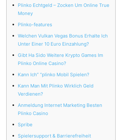
Plinko Echtgeld – Zocken Um Online True
Money
Plinko-features
Welchen Vulkan Vegas Bonus Erhalte Ich
Unter Einer 10 Euro Einzahlung?
Gibt Ha Sido Weitere Krypto Games Im
Plinko Online Casino?
Kann Ich” “plinko Mobil Spielen?
Kann Man Mit Plinko Wirklich Geld
Verdienen?
Anmeldung Internet Marketing Besten
Plinko Casino
Spribe
Spielersupport & Barrierefreiheit