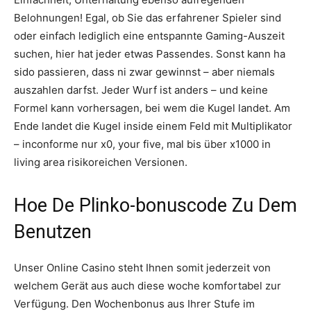
Belohnungen! Egal, ob Sie das erfahrener Spieler sind
oder einfach lediglich eine entspannte Gaming-Auszeit
suchen, hier hat jeder etwas Passendes. Sonst kann ha
sido passieren, dass ni zwar gewinnst – aber niemals
auszahlen darfst. Jeder Wurf ist anders – und keine
Formel kann vorhersagen, bei wem die Kugel landet. Am
Ende landet die Kugel inside einem Feld mit Multiplikator
– inconforme nur x0, your five, mal bis über x1000 in
living area risikoreichen Versionen.
Hoe De Plinko-bonuscode Zu Dem
Benutzen
Unser Online Casino steht Ihnen somit jederzeit von
welchem Gerät aus auch diese woche komfortabel zur
Verfügung. Den Wochenbonus aus Ihrer Stufe im