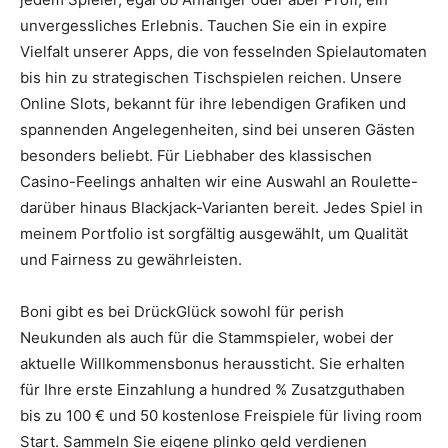
unvergessliches Erlebnis. Tauchen Sie ein in expire
Vielfalt unserer Apps, die von fesselnden Spielautomaten
bis hin zu strategischen Tischspielen reichen. Unsere
Online Slots, bekannt für ihre lebendigen Grafiken und
spannenden Angelegenheiten, sind bei unseren Gästen
besonders beliebt. Für Liebhaber des klassischen
Casino-Feelings anhalten wir eine Auswahl an Roulette-
darüber hinaus Blackjack-Varianten bereit. Jedes Spiel in
meinem Portfolio ist sorgfältig ausgewählt, um Qualität
und Fairness zu gewährleisten.
Boni gibt es bei DrückGlück sowohl für perish
Neukunden als auch für die Stammspieler, wobei der
aktuelle Willkommensbonus heraussticht. Sie erhalten
für Ihre erste Einzahlung a hundred % Zusatzguthaben
bis zu 100 € und 50 kostenlose Freispiele für living room
Start. Sammeln Sie eigene plinko geld verdienen