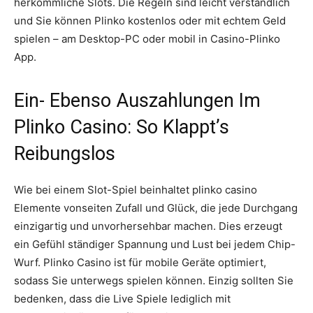
herkömmliche Slots. Die Regeln sind leicht verständlich
und Sie können Plinko kostenlos oder mit echtem Geld
spielen – am Desktop-PC oder mobil in Casino-Plinko
App.
Ein- Ebenso Auszahlungen Im
Plinko Casino: So Klappt’s
Reibungslos
Wie bei einem Slot-Spiel beinhaltet plinko casino
Elemente vonseiten Zufall und Glück, die jede Durchgang
einzigartig und unvorhersehbar machen. Dies erzeugt
ein Gefühl ständiger Spannung und Lust bei jedem Chip-
Wurf. Plinko Casino ist für mobile Geräte optimiert,
sodass Sie unterwegs spielen können. Einzig sollten Sie
bedenken, dass die Live Spiele lediglich mit