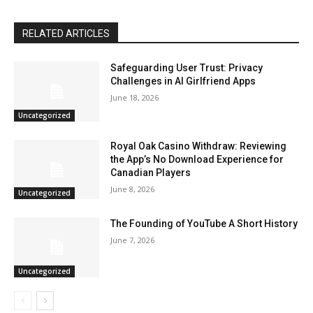
RELATED ARTICLES
Safeguarding User Trust: Privacy
Challenges in AI Girlfriend Apps
June 18, 2026
Uncategorized
Royal Oak Casino Withdraw: Reviewing
the App’s No Download Experience for
Canadian Players
June 8, 2026
Uncategorized
The Founding of YouTube A Short History
June 7, 2026
Uncategorized