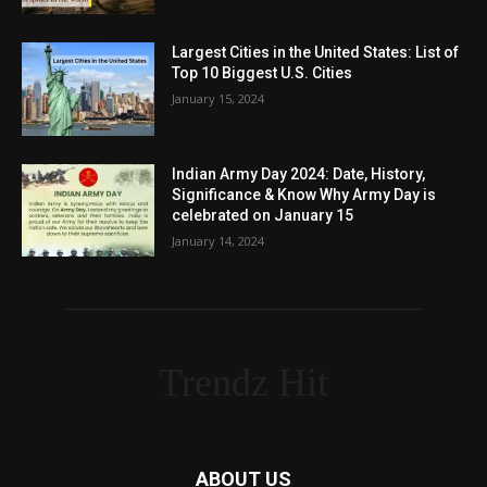
Largest Cities in the United States: List of
Top 10 Biggest U.S. Cities
January 15, 2024
Indian Army Day 2024: Date, History,
Significance & Know Why Army Day is
celebrated on January 15
January 14, 2024
Trendz Hit
ABOUT US