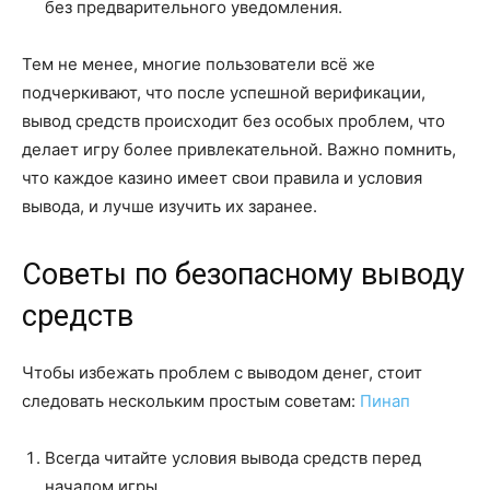
без предварительного уведомления.
Тем не менее, многие пользователи всё же
подчеркивают, что после успешной верификации,
вывод средств происходит без особых проблем, что
делает игру более привлекательной. Важно помнить,
что каждое казино имеет свои правила и условия
вывода, и лучше изучить их заранее.
Советы по безопасному выводу
средств
Чтобы избежать проблем с выводом денег, стоит
следовать нескольким простым советам:
Пинап
Всегда читайте условия вывода средств перед
началом игры.