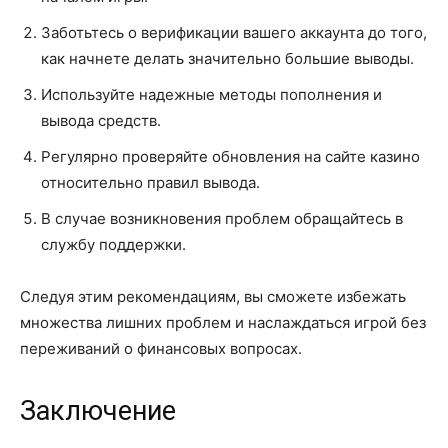
Заботьтесь о верификации вашего аккаунта до того,
как начнете делать значительно большие выводы.
Используйте надежные методы пополнения и
вывода средств.
Регулярно проверяйте обновления на сайте казино
относительно правил вывода.
В случае возникновения проблем обращайтесь в
службу поддержки.
Следуя этим рекомендациям, вы сможете избежать
множества лишних проблем и наслаждаться игрой без
переживаний о финансовых вопросах.
Заключение